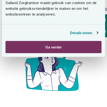
Niet gevonden wat u zocht?
Salland Zorgkantoor maakt gebruik van cookies om de
website gebruiksvriendelijker te maken en om het
Lees voor
Neem gerust contact met ons op.
websiteverkeer te analyseren.
Wij zijn bereikbaar op maandag tot en met vrijdag van
8.30 uur tot 12.00 uur. Het telefoonnummer is:
Details tonen
Bel 0570 68 74 41
Ga verder