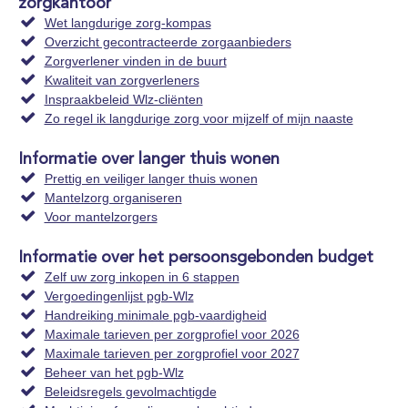
zorgkantoor
Wet langdurige zorg-kompas
Overzicht gecontracteerde zorgaanbieders
Zorgverlener vinden in de buurt
Kwaliteit van zorgverleners
Inspraakbeleid Wlz-cliënten
Zo regel ik langdurige zorg voor mijzelf of mijn naaste
Informatie over langer thuis wonen
Prettig en veiliger langer thuis wonen
Mantelzorg organiseren
Voor mantelzorgers
Informatie over het persoonsgebonden budget
Zelf uw zorg inkopen in 6 stappen
Vergoedingenlijst pgb-Wlz
Handreiking minimale pgb-vaardigheid
Maximale tarieven per zorgprofiel voor 2026
Maximale tarieven per zorgprofiel voor 2027
Beheer van het pgb-Wlz
Beleidsregels gevolmachtigde