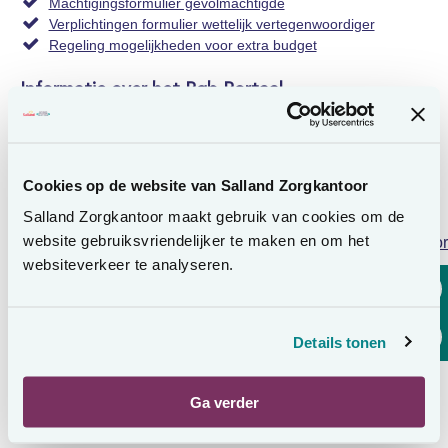
Machtigingsformulier gevolmachtigde
Verplichtingen formulier wettelijk vertegenwoordiger
Regeling mogelijkheden voor extra budget
Informatie over het Pgb Portaal
Alle informatie vindt u op de website van
www.mijnpgb.nl
Informatiebulletin pgb
Informatiebulletin pgb-Wlz 2026
Cookies op de website van Salland Zorgkantoor
Salland Zorgkantoor maakt gebruik van cookies om de
Andere handige websites
website gebruiksvriendelijker te maken en om het
Lees voor
Zorg of hulp regelen
websiteverkeer te analyseren.
Het juiste loket vinden
Vragen over zorg, ondersteuning en participatie
Wonen in een wooninitiatief
Patiëntenfederatie Nederland
Details tonen
Ga verder
Niet gevonden wat u zocht?