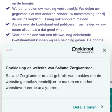
op de hoogte.
We behandelen uw melding vertrouwelijk. We delen uw
gegevens niet met anderen zonder uw toestemming, tenzij
de wet dit verplicht. U mag ook anoniem melden.
Als wij over de kwetsbaarheid publiceren, vermelden wij uw
naam alleen als u dat goed vindt.
Voor het melden van een nieuwe, nog onbekende
kwetsbaarheid kunnen wij een beloning geven. De hoogte
hangt af van de ernst van het probleem en de kwaliteit van
uw melding.
Wij bepalen zelf of een melding in aanmerking komt voor
een beloning. Daarbij moet de melding terecht,
vernieuwend en substantieel zijn, én voldoen aan de
Cookies op de website van Salland Zorgkantoor
voorwaarden hierboven.
Salland Zorgkantoor maakt gebruik van cookies om de
website gebruiksvriendelijker te maken en om het
Lees voor
Tot slot
websiteverkeer te analyseren.
We waarderen het zeer dat u de moeite neemt om een
kwetsbaarheid te melden. Zo houden we onze systemen samen
veilig.
Details tonen
Houdt u zich niet aan de voorwaarden? Dan kan Salland