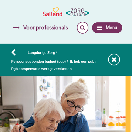
Voor professionals
Menu
/
Langdurige Zorg
/
/
Persoonsgebonden budget (pgb)
Ik heb een pgb
Pgb compensatie werkgeverslasten