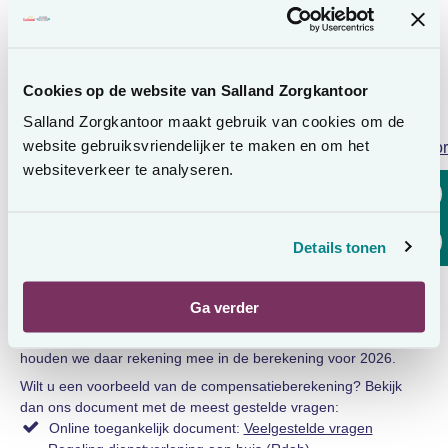
De compensatie is bedoeld om ervoor te zorgen dat
budgethouders hun zorgverleners in 2026 en 2027 kunnen
blijven betalen volgens de bestaande afspraken. De regeling
Cookies op de website van Salland Zorgkantoor
verandert niets aan de inhoud van uw zorgovereenkomst.
Hoe bepalen we de hoogte van uw
Salland Zorgkantoor maakt gebruik van cookies om de
website gebruiksvriendelijker te maken en om het
Lees voor
compensatie?
websiteverkeer te analyseren.
Het zorgkantoor gaat uit van het brutoloon in 2025. Wij
verwachten dat de ureninzet van de zorgverlener(s) in 2026
ongeveer gelijk blijft. Er wordt rekening gehouden met de
Details tonen
wettelijke pgb-indexatie (5,17%) en met het hoge tarief
werkgeverslasten (22,54%). We maken een berekening van de
te verwachten werkgeverslasten 2026. Uw
Ga verder
toekenningsbeschikking wordt opgehoogd met dit bedrag. Heeft
u uw zorgverlener maar een deel van 2025 betaald? Dan
houden we daar rekening mee in de berekening voor 2026.
Wilt u een voorbeeld van de compensatieberekening? Bekijk
dan ons document met de meest gestelde vragen:
Online toegankelijk document:
Veelgestelde vragen