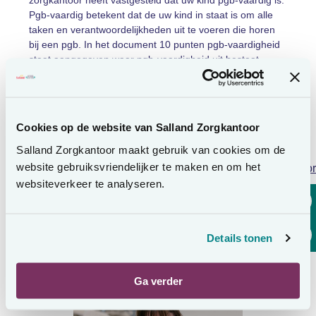
zorgkantoor heeft vastgesteld dat uw kind pgb-vaardig is.
Pgb-vaardig betekent dat de uw kind in staat is om alle
taken en verantwoordelijkheden uit te voeren die horen
bij een pgb. In het document 10 punten pgb-vaardigheid
staat aangegeven waar pgb-vaardigheid uit bestaat.
Ook kan uw (meerderjarig) kind iemand anders aanwijzen
die voor hem of haar het pgb gaat beheren. Uw kind
machtigt dan iemand anders om het pgb te beheren.
Het
zorgkantoor toetst en controleert of degene die
Cookies op de website van Salland Zorgkantoor
gemachtigd is, voldoet aan de voorwaarden
én of deze
persoon pgb-vaardig is.
Salland Zorgkantoor maakt gebruik van cookies om de
website gebruiksvriendelijker te maken en om het
Lees voor
Let erop dat u tijdig de vertegenwoordiging regelt én geef
websiteverkeer te analyseren.
wijzigingen rondom het pgb-beheer en de
vertegenwoordig door aan het zorgkantoor.
Details tonen
Ga verder