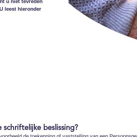
nt u niet tevreden
U leest hieronder
schriftelijke beslissing?
bijvoorbeeld de toekenning of vaststelling van een Persoonsg