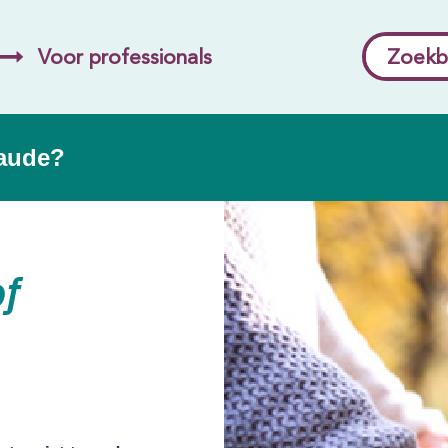
Voor professionals
Zoekb
raude?
of