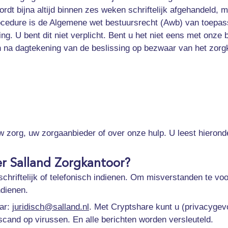
dt bijna altijd binnen zes weken schriftelijk afgehandeld, me
dure is de Algemene wet bestuursrecht (Awb) van toepassin
ting. U bent dit niet verplicht. Bent u het niet eens met onz
na dagtekening van de beslissing op bezwaar van het zorgk
uw zorg, uw zorgaanbieder of over onze hulp. U leest hieron
er Salland Zorgkantoor?
chriftelijk of telefonisch indienen. Om misverstanden te voo
ndienen.
ar:
juridisch@salland.nl
. Met Cryptshare kunt u (privacygev
and op virussen. En alle berichten worden versleuteld.