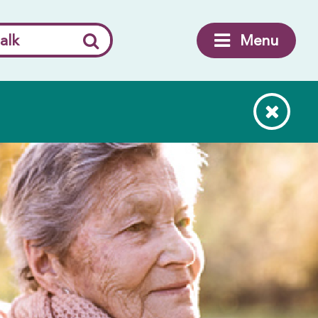
alk
Menu