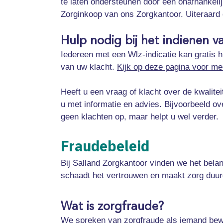
te laten ondersteunen door een onafhankelij
Zorginkoop van ons Zorgkantoor. Uiteraard
Hulp nodig bij het indienen 
Iedereen met een Wlz-indicatie kan gratis h
van uw klacht.
Kijk op deze pagina voor mee
Heeft u een vraag of klacht over de kwalite
u met informatie en advies. Bijvoorbeeld o
geen klachten op, maar helpt u wel verder.
Fraudebeleid
Bij Salland Zorgkantoor vinden we het belang
schaadt het vertrouwen en maakt zorg duurd
Wat is zorgfraude?
We spreken van zorgfraude als iemand bewus