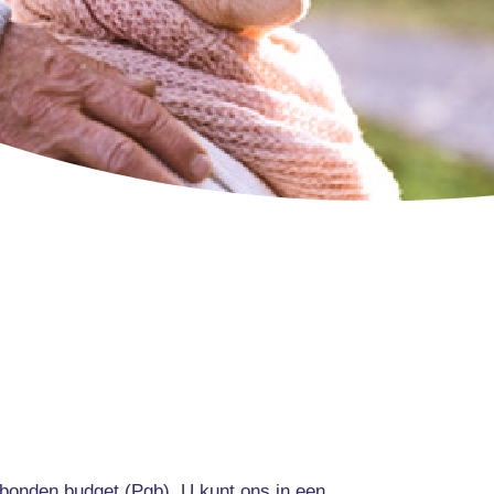
ebonden budget (Pgb). U kunt ons in een