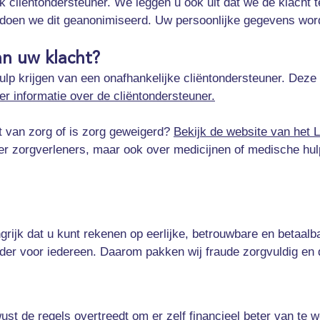
k cliëntondersteuner. We leggen u ook uit dat we de klacht 
 doen we dit geanonimiseerd. Uw persoonlijke gegevens word
van uw klacht?
ulp krijgen van een onafhankelijke cliëntondersteuner. Deze
r informatie over de cliëntondersteuner.
it van zorg of is zorg geweigerd?
Bekijk de website van het 
ver zorgverleners, maar ook over medicijnen of medische hul
rijk dat u kunt rekenen op eerlijke, betrouwbare en betaalba
er voor iedereen. Daarom pakken wij fraude zorgvuldig en d
t de regels overtreedt om er zelf financieel beter van te