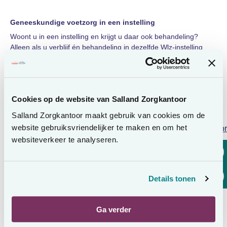
Geneeskundige voetzorg in een instelling
Woont u in een instelling en krijgt u daar ook behandeling?
Alleen als u verblijf én behandeling in dezelfde Wlz‑instelling
krijgt, vallen de kosten voor geneeskundige voetzorg wel onder
de Wlz.
Voetzorg en pgb
Cookies op de website van Salland Zorgkantoor
Heeft u een persoonsgebonden budget (pgb)? Dan mag u
Salland Zorgkantoor maakt gebruik van cookies om de
noodzakelijke voetverzorging vanuit uw budget betalen.
website gebruiksvriendelijker te maken en om het
Lees voor
U mag uw pgb niet gebruiken voor:
websiteverkeer te analyseren.
medisch noodzakelijke geneeskundige voetzorg
cosmetische voetverzorging
Details tonen
Ga verder
Niet gevonden wat u zocht?