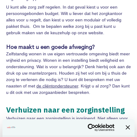
U kunt alle zorg zelf regelen. In dat geval kiest u voor een
persoonsgebonden budget. Wilt u liever dat het zorgkantoor
alles voor u regelt, dan kiest u voor een modulair of volledig
pakket thuis. Om te bepalen welke zorg bij u past kunt u
gebruik maken van de keuzehulp op onze website.
Hoe maakt u een goede afweging?
Zelfstandig wonen in uw eigen vertrouwde omgeving biedt meer
vrijheid en privacy. Wonen in een instelling biedt veiligheid en
ondersteuning. Wat is voor u belangrijk? Denk hierbij ook aan de
druk op uw mantelzorgers. Houden zij het vol om bij u thuis de
zorg te verlenen die nodig is? U kunt dit bespreken met uw
naasten of met
de cliëntondersteuner
. Krijgt u al zorg? Dan kunt
u dit ook met uw zorgaanbieder bespreken.
Verhuizen naar een zorginstelling
Verhuizen naar een zorginstelling is ingrijpend. Niet alleen voor
u, maar ook voor de mensen om u heen. U neemt deze
beslissing niet zomaar. Het is belangrijk dat u zich thuis voelt in