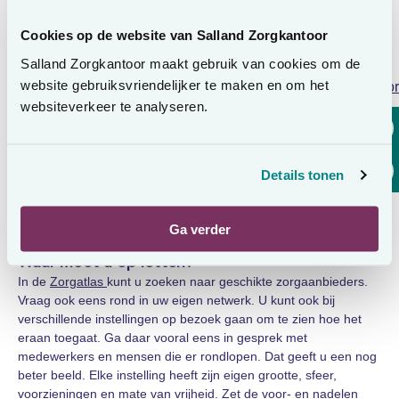
een instelling. Voor de mensen om u heen is het fijn als u een
plek in een instelling in de buurt vindt.
Cookies op de website van Salland Zorgkantoor
Salland Zorgkantoor maakt gebruik van cookies om de
Hoe kunt u zich voorbereiden op een verhuizing?
website gebruiksvriendelijker te maken en om het
Soms komt een verhuizing plotseling, dan heeft u helaas weinig
Lees voor
keus en kunt u niet langer thuis blijven wonen. Het is belangrijk
websiteverkeer te analyseren.
om u zo goed mogelijk voor te bereiden op zo’n eventuele
verhuizing. Bedenk wat u nodig heeft in een instelling om er
prettig te kunnen wonen. Praat over uw keuzes met de mensen
Details tonen
om u heen. Het kan zijn dat zij de keuze voor een instelling voor
u moeten maken. Dan is het voor hen fijn om te weten wat uw
woonwensen zijn.
Ga verder
Waar moet u op letten?
In de
Zorgatlas
kunt u zoeken naar geschikte zorgaanbieders.
Vraag ook eens rond in uw eigen netwerk. U kunt ook bij
verschillende instellingen op bezoek gaan om te zien hoe het
eraan toegaat. Ga daar vooral eens in gesprek met
medewerkers en mensen die er rondlopen. Dat geeft u een nog
beter beeld. Elke instelling heeft zijn eigen grootte, sfeer,
voorzieningen en mate van vrijheid. Zet de voor- en nadelen