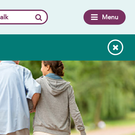
alk
Menu