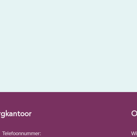
rgkantoor
O
Telefoonnummer:
Wi