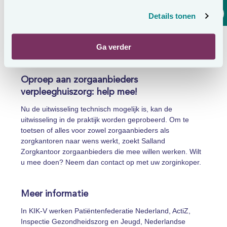
zorgen ervoor dat zorgkantoren vergelijkbare data
Details tonen
ontvangen met een hogere kwaliteit. Daarnaast is de data
actueler. Een aantal vroegtijdig betrokken zorgaanbieders
heeft meegewerkt om deze uitwisseling via deze profielen
Ga verder
technisch tot stand te brengen.
Oproep aan zorgaanbieders
verpleeghuiszorg: help mee!
Nu de uitwisseling technisch mogelijk is, kan de
uitwisseling in de praktijk worden geprobeerd. Om te
toetsen of alles voor zowel zorgaanbieders als
zorgkantoren naar wens werkt, zoekt Salland
Zorgkantoor zorgaanbieders die mee willen werken. Wilt
u mee doen? Neem dan contact op met uw zorginkoper.
Meer informatie
In KIK-V werken Patiëntenfederatie Nederland, ActiZ,
Inspectie Gezondheidszorg en Jeugd, Nederlandse