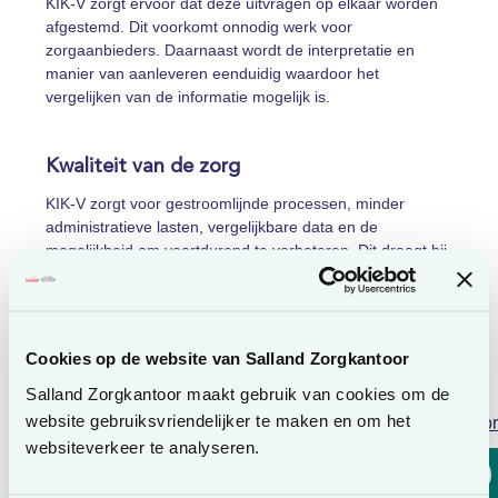
KIK-V zorgt ervoor dat deze uitvragen op elkaar worden
afgestemd. Dit voorkomt onnodig werk voor
zorgaanbieders. Daarnaast wordt de interpretatie en
manier van aanleveren eenduidig waardoor het
vergelijken van de informatie mogelijk is.
Kwaliteit van de zorg
KIK-V zorgt voor gestroomlijnde processen, minder
administratieve lasten, vergelijkbare data en de
mogelijkheid om voortdurend te verbeteren. Dit draagt bij
aan een toekomstbestendige zorg en het bevordert de
samenwerking, kwaliteit en transparantie binnen de zorg.
KIK-V speelt een belangrijke rol in het op orde brengen
en houden van de kerngegevens. Voor cliënten levert dit
Cookies op de website van Salland Zorgkantoor
meer transparantie op.
Salland Zorgkantoor maakt gebruik van cookies om de
website gebruiksvriendelijker te maken en om het
Lees voor
Uitwisselprofielen
websiteverkeer te analyseren.
Voor de gegevensuitwisseling met de zorgkantoren zijn
specifieke uitwisselprofielen vastgesteld. Deze profielen