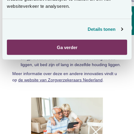
(kennisorganisatie voor zorg en ondersteuning) en enkele
websiteverkeer te analyseren.
zorgaanbieders onderzoek gedaan naar de effecten van
nieuwe technologie. Voorbeelden:
Details tonen
Monitoren van leefpatronen bij mensen met
gevorderde dementie met zorgdomotica.
Ondersteuning en zorg via beeldschermcontact.
Ga verder
Gebruik van een bedsensor, waarmee
zorgprofessionals zien welke cliënten rustig in bed
liggen, uit bed zijn of lang in dezelfde houding liggen.
Meer informatie over deze en andere innovaties vindt u
op
de website van Zorgverzekeraars Nederland
.