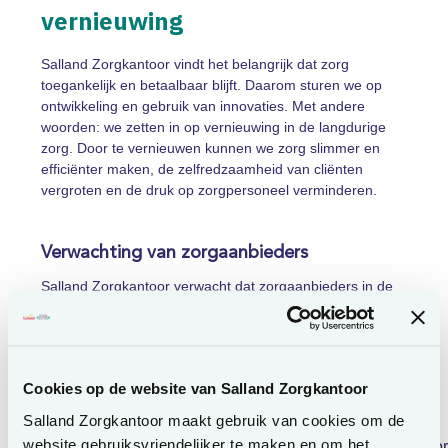
vernieuwing
Salland Zorgkantoor vindt het belangrijk dat zorg
toegankelijk en betaalbaar blijft. Daarom sturen we op
ontwikkeling en gebruik van innovaties. Met andere
woorden: we zetten in op vernieuwing in de langdurige
zorg. Door te vernieuwen kunnen we zorg slimmer en
efficiënter maken, de zelfredzaamheid van cliënten
vergroten en de druk op zorgpersoneel verminderen.
Verwachting van zorgaanbieders
Salland Zorgkantoor verwacht dat zorgaanbieders in de
regio Midden-IJssel in de periode 2024-2026 werken met
minimaal 2 bewezen innovaties. Inspiratie nodig? Kijk op
de website
Anders werken in de zorg
.
Cookies op de website van Salland Zorgkantoor
Onderzoek naar nieuwe technologie
Salland Zorgkantoor maakt gebruik van cookies om de
website gebruiksvriendelijker te maken en om het
De landelijke zorgkantoren hebben samen met Vilans
Lees voor