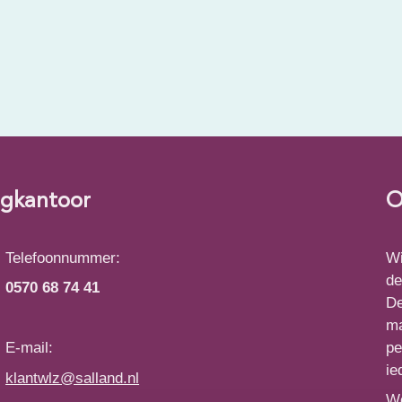
rgkantoor
O
Telefoonnummer:
Wi
de
0570 68 74 41
De
ma
pe
E-mail:
ie
klantwlz@salland.nl
We