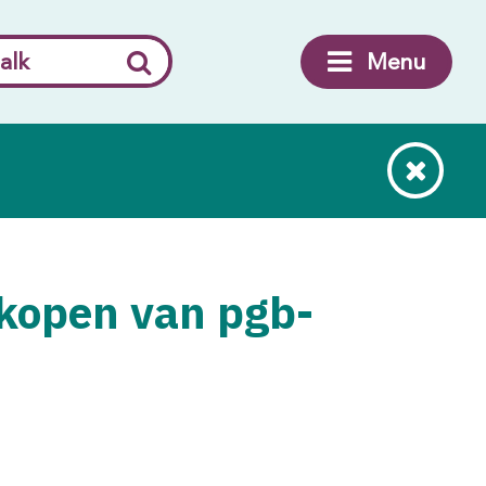
alk
Menu
inkopen van pgb-