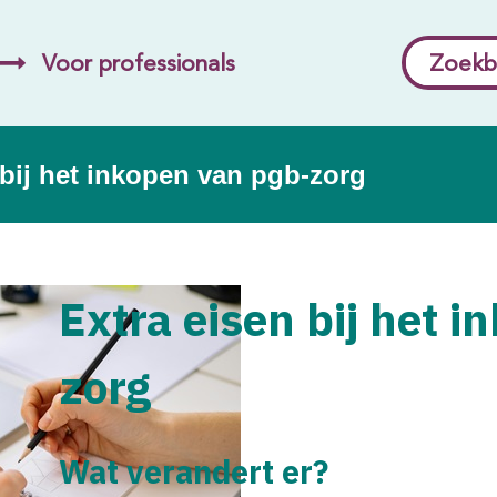
Voor professionals
Zoekb
 bij het inkopen van pgb-zorg
Extra eisen bij het 
zorg
Wat verandert er?