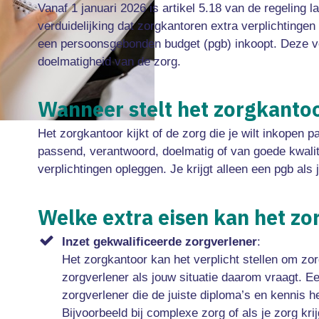
Vanaf 1 januari 2026 is artikel 5.18 van de regeling 
verduidelijking dat zorgkantoren extra verplichtinge
een persoonsgebonden budget (pgb) inkoopt. Deze ver
doelmatigheid van de zorg.
Wanneer stelt het zorgkantoo
Het zorgkantoor kijkt of de zorg die je wilt inkopen p
passend, verantwoord, doelmatig of van goede kwalit
verplichtingen opleggen. Je krijgt alleen een pgb als
Welke extra eisen kan het zo
Inzet gekwalificeerde zorgverlener
:
Het zorgkantoor kan het verplicht stellen om zor
zorgverlener als jouw situatie daarom vraagt. E
zorgverlener die de juiste diploma’s en kennis he
Bijvoorbeeld bij complexe zorg of als je zorg kri